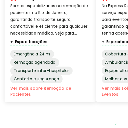
Somos especializados na remoção de
Na Express 
pacientes no Rio de Janeiro,
serviço esp
garantindo transporte seguro,
para eventos
confortável e eficiente para qualquer
garantindo q
necessidade médica. Seja para
tenha acess
transferências entre hospitais,
alta qualida
Especificações
Especific
transporte para consultas e
Seja em even
tratamentos, ou remoções
shows, conf
Emergência 24 hs
Cobertura 
emergenciais, nossa equipe está
esportivas o
Remoção agendada
Ambulânci
preparada para proporcionar o melhor
evento, noss
Transporte inter-hospitalar
Equipe alt
cuidado durante todo o trajeto.
atuar.
Conforto e segurança
Melhor cus
Ver mais sobre Remoção de
Ver mais so
Pacientes
Eventos
→