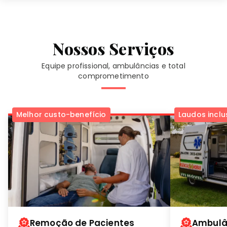
Nossos Serviços
Equipe profissional, ambulâncias e total
comprometimento
Melhor custo-benefício
Laudos inclu
Remoção de Pacientes
Ambulâ