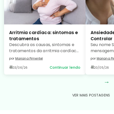
Arritmia cardíaca: sintomas e
Ansiedade
tratamentos
Controlar
Descubra as causas, sintomas e
Seu nome S
tratamentos da arritmia cardíaca
mensagem 
e saiba como prevenir essa
como […]
por
Mariana Pimentel
por
Mariana Pi
condição comum e manter seu
Continuar lendo
03/06/26
20/05/26
coração saudável. Leia no detalhe!
→
VER MAIS POSTAGENS