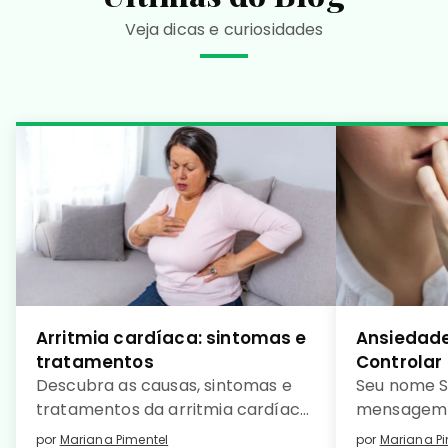
Veja dicas e curiosidades
Arritmia cardíaca: sintomas e
Ansiedade
tratamentos
Controlar
Descubra as causas, sintomas e
Seu nome S
tratamentos da arritmia cardíaca
mensagem 
e saiba como prevenir essa
como […]
por
Mariana Pimentel
por
Mariana Pi