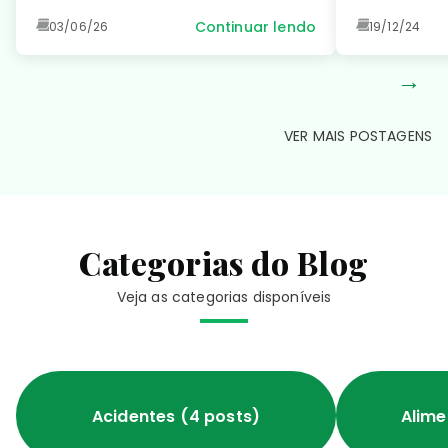
condição comum e manter seu
Continuar lendo
03/06/26
19/12/24
coração saudável. Leia no detalhe!
→
VER MAIS POSTAGENS
Categorias do Blog
Veja as categorias disponíveis
Acidentes (4 posts)
Alime