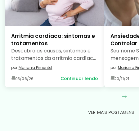
Arritmia cardíaca: sintomas e
Ansiedade
tratamentos
Controlar
Descubra as causas, sintomas e
Seu nome S
tratamentos da arritmia cardíaca
mensagem 
e saiba como prevenir essa
como […]
por
Mariana Pimentel
por
Mariana Pi
condição comum e manter seu
Continuar lendo
03/06/26
20/11/21
coração saudável. Leia no detalhe!
→
VER MAIS POSTAGENS