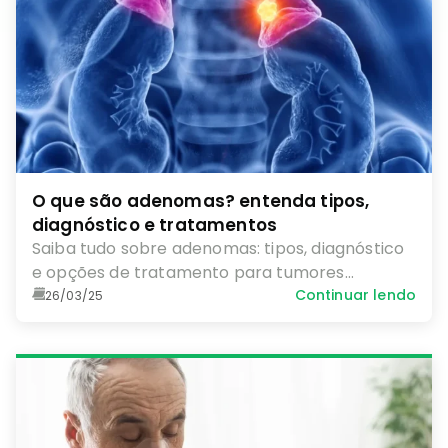
O que são adenomas? entenda tipos,
diagnóstico e tratamentos
Saiba tudo sobre adenomas: tipos, diagnóstico
e opções de tratamento para tumores
benignos em diferentes órgãos do corpo.
Continuar lendo
26/03/25