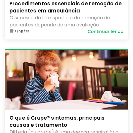
Procedimentos essenciais de remoção de
pacientes em ambulância
O sucesso do transporte e da remoção de
pacientes depende de uma avaliação
minuciosa da condição do paciente, uma
Continuar lendo
13/05/25
comunicação clara e uma coordenação
eficiente entre os membros da equipe.
O que é Crupe? sintomas, principais
causas e tratamento
Difteria (ou crupe) é uma doença respiratória