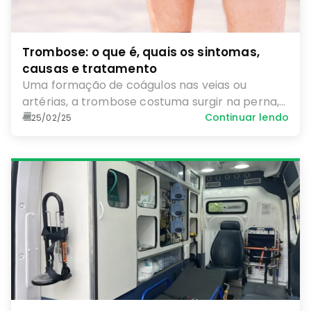
Trombose: o que é, quais os sintomas,
causas e tratamento
Uma formação de coágulos nas veias ou
artérias, a trombose costuma surgir na perna,
mas pode levar a complicações no corpo todo.
Continuar lendo
25/02/25