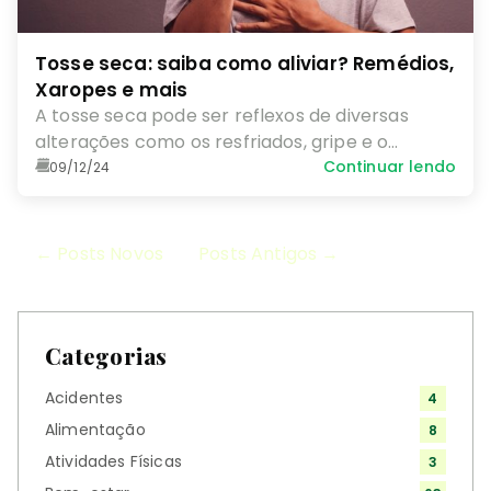
Tosse seca: saiba como aliviar? Remédios,
Xaropes e mais
A tosse seca pode ser reflexos de diversas
alterações como os resfriados, gripe e o
incômodo é notório para quem sofre com essa
Continuar lendo
09/12/24
condição.
← Posts Novos
Posts Antigos →
Categorias
Acidentes
4
Alimentação
8
Atividades Físicas
3