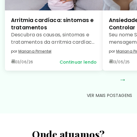
Arritmia cardíaca: sintomas e
Ansiedade
tratamentos
Controlar
Descubra as causas, sintomas e
Seu nome S
tratamentos da arritmia cardíaca
mensagem 
e saiba como prevenir essa
como […]
por
Mariana Pimentel
por
Mariana Pi
condição comum e manter seu
Continuar lendo
03/06/26
13/05/25
coração saudável. Leia no detalhe!
→
VER MAIS POSTAGENS
Onde atuamos?