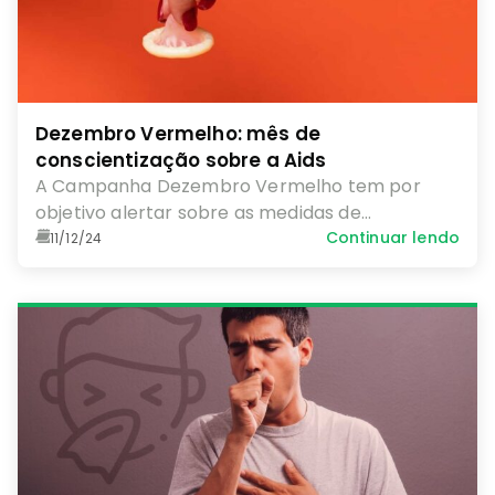
Dezembro Vermelho: mês de
conscientização sobre a Aids
A Campanha Dezembro Vermelho tem por
objetivo alertar sobre as medidas de
prevenção, assistência e proteção e promoção
Continuar lendo
11/12/24
dos direitos das pessoas infectadas com o HIV.