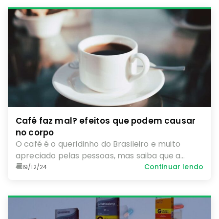
Café faz mal? efeitos que podem causar
no corpo
O café é o queridinho do Brasileiro e muito
apreciado pelas pessoas, mas saiba que a
bebida causa efeitos positivos e negativos no
Continuar lendo
19/12/24
nosso corpo. Entenda.