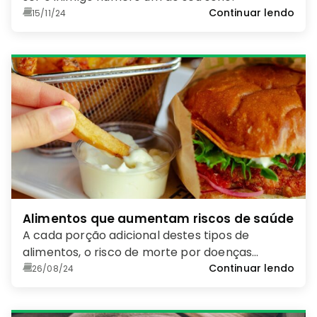
Continuar lendo
15/11/24
Alimentos que aumentam riscos de saúde
A cada porção adicional destes tipos de
alimentos, o risco de morte por doenças
cardiovasculares pode aumentar em 9%
Continuar lendo
26/08/24