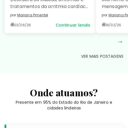
tratamentos da arritmia cardíaca
mensagem 
e saiba como prevenir essa
como […]
por
Mariana Pimentel
por
Mariana Pi
condição comum e manter seu
Continuar lendo
03/06/26
18/02/26
coração saudável. Leia no detalhe!
→
VER MAIS POSTAGENS
Onde atuamos?
Presente em 95% do Estado do Rio de Janeiro e
cidades lindeiras