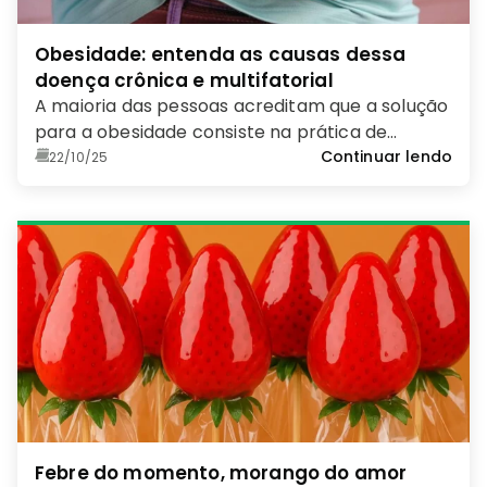
Obesidade: entenda as causas dessa
doença crônica e multifatorial
A maioria das pessoas acreditam que a solução
para a obesidade consiste na prática de
exercícios físicos e no consumo de alimentos
Continuar lendo
22/10/25
saudáveis; mas não é bem por aí
Febre do momento, morango do amor