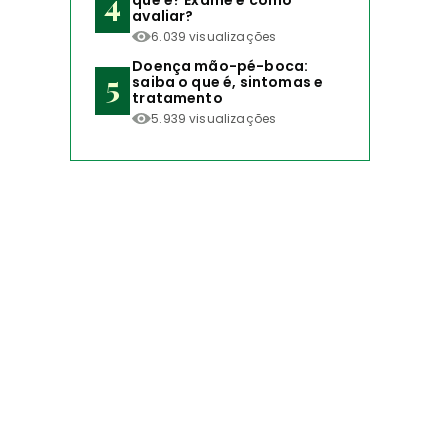
que é? Exame e como
avaliar?
6.039 visualizações
Doença mão-pé-boca:
saiba o que é, sintomas e
tratamento
5.939 visualizações