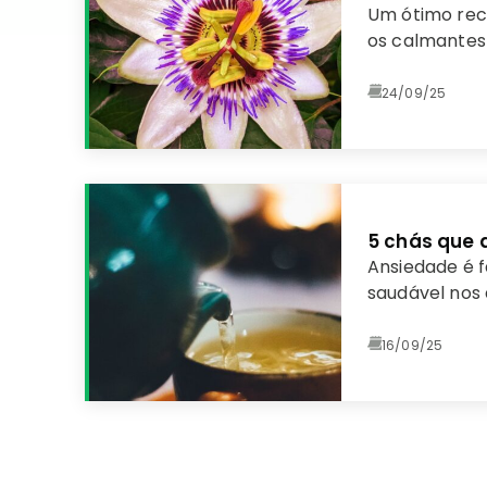
Um ótimo rec
os calmantes
24/09/25
5 chás que 
Ansiedade é f
saudável nos a
Porém, em ex
e físico para 
16/09/25