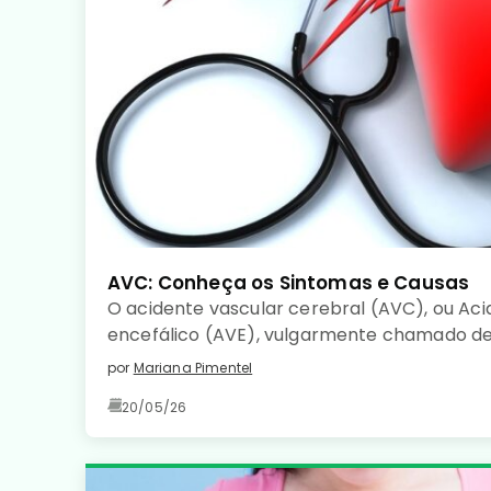
AVC: Conheça os Sintomas e Causas
O acidente vascular cerebral (AVC), ou Aci
encefálico (AVE), vulgarmente chamado de
uma doença de início súbito, caracterizada 
por
Mariana Pimentel
sanguínea num determinado território cer
20/05/26
de tecido cerebral.