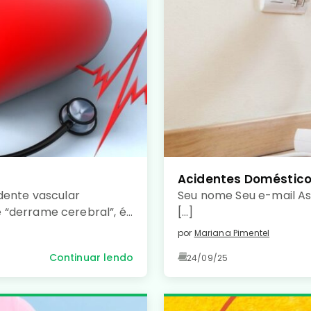
Acidentes Doméstic
dente vascular
Seu nome Seu e-mail As
 “derrame cerebral”, é
[…]
pela falta de irrigação
por
Mariana Pimentel
ebral, causando morte
Continuar lendo
24/09/25