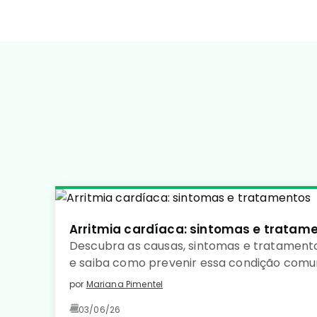
Arritmia cardíaca: sintomas e tratam
Descubra as causas, sintomas e tratamento
e saiba como prevenir essa condição com
coração saudável. Leia no detalhe!
por
Mariana Pimentel
03/06/26