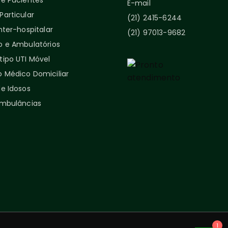
de Pacientes
E-mail
articular
(21) 2415-6244
nter-hospitalar
(21) 97013-9682
o e Ambulatórios
tipo UTI Móvel
 Médico Domiciliar
e Idosos
Ambulâncias
1