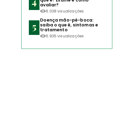
que é? Exame e como
avaliar?
6.038 visualizações
Doença mão-pé-boca:
saiba o que é, sintomas e
tratamento
5.935 visualizações