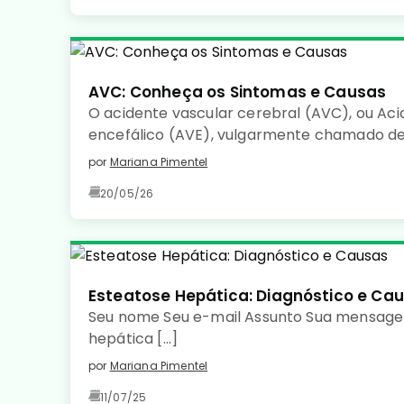
AVC: Conheça os Sintomas e Causas
O acidente vascular cerebral (AVC), ou Aci
encefálico (AVE), vulgarmente chamado de
uma doença de início súbito, caracterizada 
por
Mariana Pimentel
sanguínea num determinado território cer
20/05/26
de tecido cerebral.
Esteatose Hepática: Diagnóstico e Ca
Seu nome Seu e-mail Assunto Sua mensage
hepática […]
por
Mariana Pimentel
11/07/25