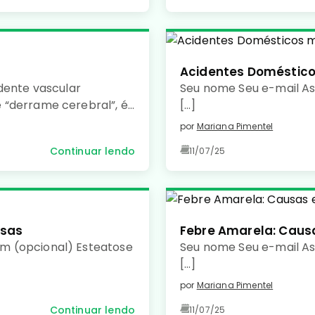
Acidentes Doméstic
dente vascular
Seu nome Seu e-mail As
 “derrame cerebral”, é
[…]
pela falta de irrigação
por
Mariana Pimentel
ebral, causando morte
Continuar lendo
11/07/25
usas
Febre Amarela: Caus
m (opcional) Esteatose
Seu nome Seu e-mail A
[…]
por
Mariana Pimentel
Continuar lendo
11/07/25