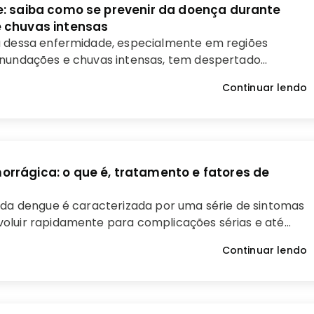
e: saiba como se prevenir da doença durante
 chuvas intensas
a dessa enfermidade, especialmente em regiões
inundações e chuvas intensas, tem despertado
 de saúde pública em todo o mundo.
Continuar lendo
rrágica: o que é, tratamento e fatores de
 da dengue é caracterizada por uma série de sintomas
oluir rapidamente para complicações sérias e até
 se não forem tratadas adequadamente.
Continuar lendo