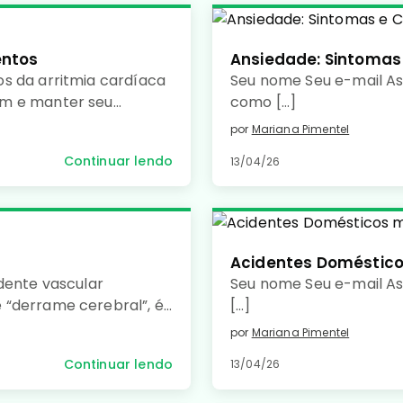
entos
Ansiedade: Sintomas
s da arritmia cardíaca
Seu nome Seu e-mail A
um e manter seu
como […]
por
Mariana Pimentel
Continuar lendo
13/04/26
Acidentes Doméstic
dente vascular
Seu nome Seu e-mail As
 “derrame cerebral”, é
[…]
pela falta de irrigação
por
Mariana Pimentel
ebral, causando morte
Continuar lendo
13/04/26