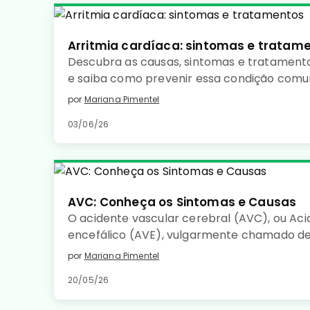
Arritmia cardíaca: sintomas e tratam
Descubra as causas, sintomas e tratamento
e saiba como prevenir essa condição com
coração saudável. Leia no detalhe!
por
Mariana Pimentel
03/06/26
AVC: Conheça os Sintomas e Causas
O acidente vascular cerebral (AVC), ou Aci
encefálico (AVE), vulgarmente chamado de
uma doença de início súbito, caracterizada 
por
Mariana Pimentel
sanguínea num determinado território cer
20/05/26
de tecido cerebral.