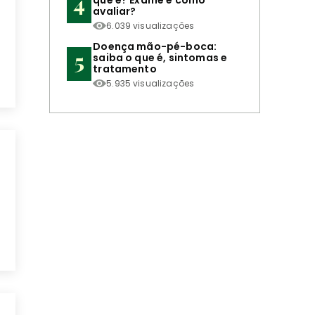
que é? Exame e como
avaliar?
6.039 visualizações
Doença mão-pé-boca:
saiba o que é, sintomas e
tratamento
5.935 visualizações