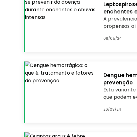
Leptospiros
enchentes e
A prevalênci
propensas a 
preocupações
09/05/24
Dengue hemo
prevenção
Esta variante
que podem ev
mesmo fatais
26/03/24