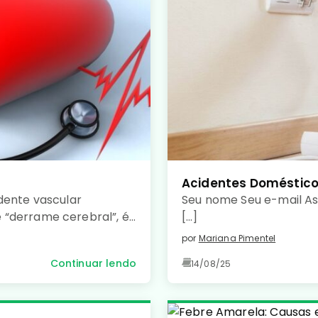
Acidentes Doméstic
dente vascular
Seu nome Seu e-mail As
 “derrame cerebral”, é
[…]
pela falta de irrigação
por
Mariana Pimentel
ebral, causando morte
Continuar lendo
14/08/25