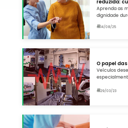
reduzida: c
Aprenda as me
dignidade du
limitada ou d
14/08/25
O papel das
Veículos des
especialment
29/03/23