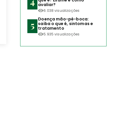
que é? Exame e como
avaliar?
6.038 visualizações
Doença mão-pé-boca:
saiba o que é, sintomas e
tratamento
5.935 visualizações