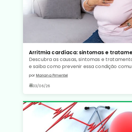
Arritmia cardíaca: sintomas e tratam
Descubra as causas, sintomas e tratamento
e saiba como prevenir essa condição com
coração saudável. Leia no detalhe!
por
Mariana Pimentel
03/06/26