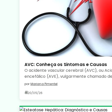
AVC: Conheça os Sintomas e Causas
O acidente vascular cerebral (AVC), ou Aci
encefálico (AVE), vulgarmente chamado de
uma doença de início súbito, caracterizada 
por
Mariana Pimentel
sanguínea num determinado território cer
20/05/26
de tecido cerebral.