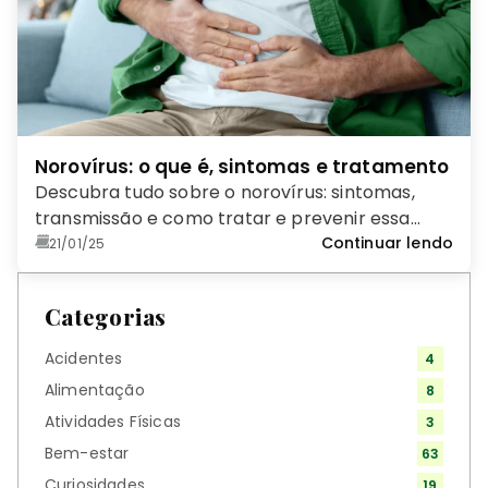
Norovírus: o que é, sintomas e tratamento
Descubra tudo sobre o norovírus: sintomas,
transmissão e como tratar e prevenir essa
infecção contagiosa.
Continuar lendo
21/01/25
Categorias
Acidentes
4
Alimentação
8
Atividades Físicas
3
Bem-estar
63
Curiosidades
19