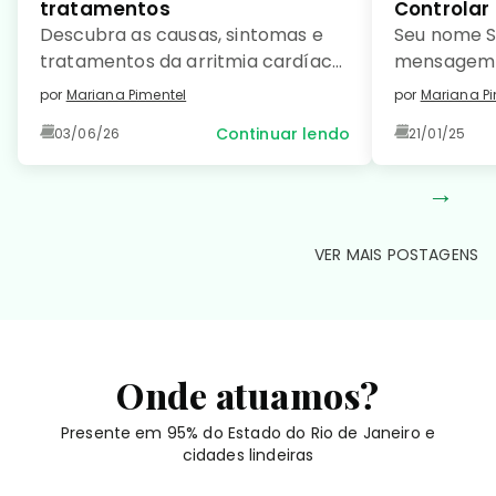
tratamentos
Controlar
Descubra as causas, sintomas e
Seu nome S
tratamentos da arritmia cardíaca
mensagem 
e saiba como prevenir essa
como […]
por
Mariana Pimentel
por
Mariana Pi
condição comum e manter seu
Continuar lendo
03/06/26
21/01/25
coração saudável. Leia no detalhe!
→
VER MAIS POSTAGENS
Onde atuamos?
Presente em 95% do Estado do Rio de Janeiro e
cidades lindeiras