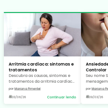
Arritmia cardíaca: sintomas e
Ansiedade
tratamentos
Controlar
Descubra as causas, sintomas e
Seu nome S
tratamentos da arritmia cardíaca
mensagem 
e saiba como prevenir essa
como […]
por
Mariana Pimentel
por
Mariana Pi
condição comum e manter seu
Continuar lendo
03/06/26
09/03/26
coração saudável. Leia no detalhe!