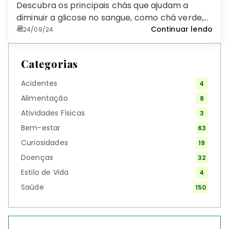
Descubra os principais chás que ajudam a
diminuir a glicose no sangue, como chá verde,
canela e hibisco, e saiba como incluí-los de
Continuar lendo
24/09/24
forma segura no seu dia a dia.
Categorias
Acidentes
4
Alimentação
8
Atividades Físicas
3
Bem-estar
63
Curiosidades
19
Doenças
32
Estilo de Vida
4
Saúde
150