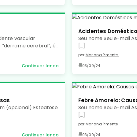
Acidentes Doméstic
dente vascular
Seu nome Seu e-mail As
 “derrame cerebral”, é
[…]
pela falta de irrigação
por
Mariana Pimentel
ebral, causando morte
Continuar lendo
03/09/24
usas
Febre Amarela: Caus
m (opcional) Esteatose
Seu nome Seu e-mail A
[…]
por
Mariana Pimentel
Continuar lendo
03/09/24