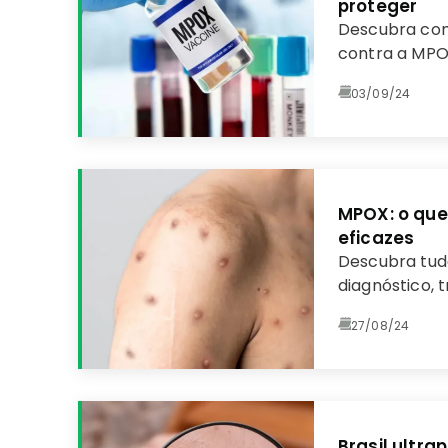
proteger
Descubra com
contra a MPO
saiba quais s
03/09/24
prevenção e c
MPOX: o que
eficazes
Descubra tud
diagnóstico, 
essenciais pa
27/08/24
doença viral.
Brasil ultr