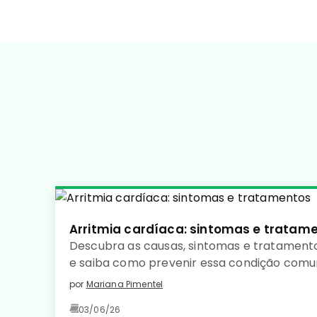
Arritmia cardíaca: sintomas e tratam
Descubra as causas, sintomas e tratamento
e saiba como prevenir essa condição com
coração saudável. Leia no detalhe!
por
Mariana Pimentel
03/06/26