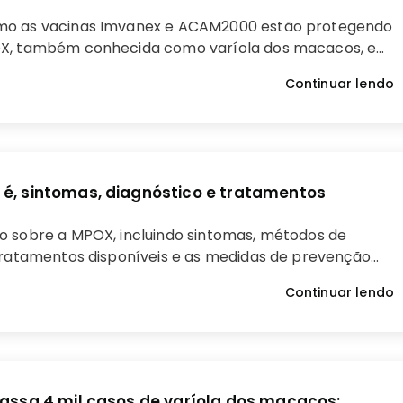
o as vacinas Imvanex e ACAM2000 estão protegendo
X, também conhecida como varíola dos macacos, e
ão as melhores estratégias de vacinação para
Continuar lendo
ontrole de surtos.
 é, sintomas, diagnóstico e tratamentos
o sobre a MPOX, incluindo sintomas, métodos de
tratamentos disponíveis e as medidas de prevenção
ra proteger sua saúde e evitar a disseminação dessa
Continuar lendo
apassa 4 mil casos de varíola dos macacos;