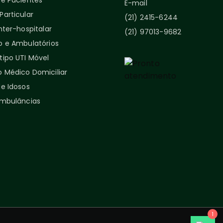
de Pacientes
E-mail
articular
(21) 2415-6244
nter-hospitalar
(21) 97013-9682
o e Ambulatórios
tipo UTI Móvel
 Médico Domiciliar
e Idosos
Ambulâncias
1