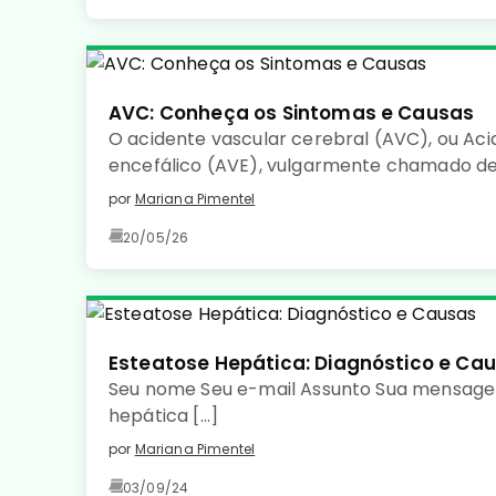
AVC: Conheça os Sintomas e Causas
O acidente vascular cerebral (AVC), ou Aci
encefálico (AVE), vulgarmente chamado de
uma doença de início súbito, caracterizada 
por
Mariana Pimentel
sanguínea num determinado território cer
20/05/26
de tecido cerebral.
Esteatose Hepática: Diagnóstico e Ca
Seu nome Seu e-mail Assunto Sua mensage
hepática […]
por
Mariana Pimentel
03/09/24