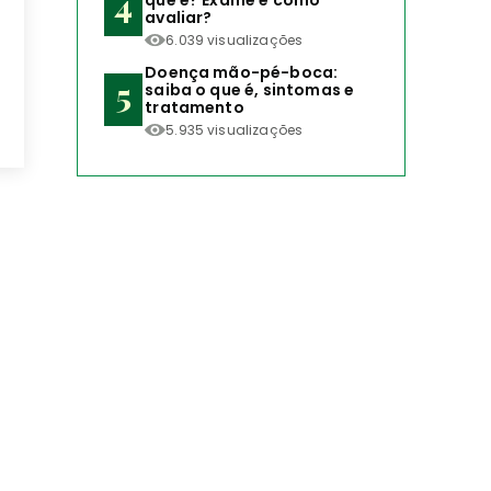
que é? Exame e como
avaliar?
6.039 visualizações
Doença mão-pé-boca:
saiba o que é, sintomas e
tratamento
5.935 visualizações