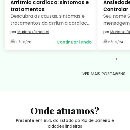
Arritmia cardíaca: sintomas e
Ansiedade
tratamentos
Controlar
Descubra as causas, sintomas e
Seu nome S
tratamentos da arritmia cardíaca
mensagem 
e saiba como prevenir essa
como […]
por
Mariana Pimentel
por
Mariana Pi
condição comum e manter seu
Continuar lendo
03/06/26
16/09/24
coração saudável. Leia no detalhe!
→
VER MAIS POSTAGENS
Onde atuamos?
Presente em 95% do Estado do Rio de Janeiro e
cidades lindeiras