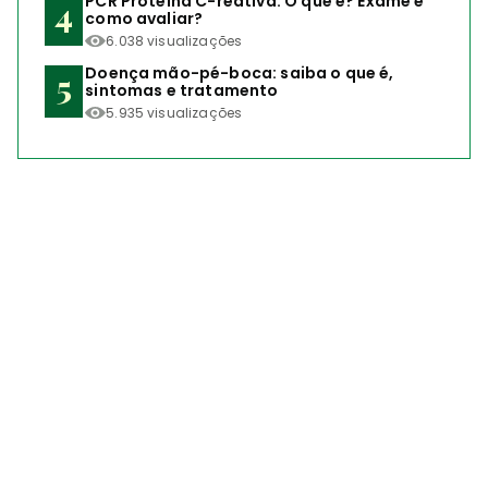
PCR Proteína C-reativa: O que é? Exame e
como avaliar?
6.038 visualizações
Doença mão-pé-boca: saiba o que é,
sintomas e tratamento
5.935 visualizações