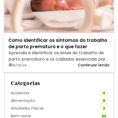
Como identificar os sintomas do trabalho
de parto prematuro e o que fazer
Aprenda a identificar os sinais do trabalho de
parto prematuro e os cuidados essenciais para
proteger sua saúde e a do bebê.
Continuar lendo
16/09/24
Categorias
Acidentes
4
Alimentação
8
Atividades Físicas
3
Bem-estar
63