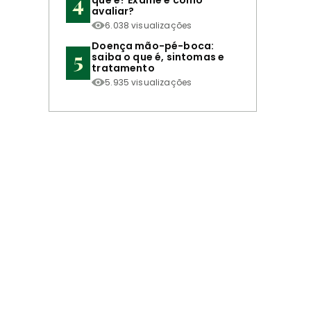
que é? Exame e como
avaliar?
6.038 visualizações
Doença mão-pé-boca:
saiba o que é, sintomas e
tratamento
5.935 visualizações