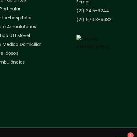
de Pacientes
E-mail
articular
(21) 2415-6244
nter-hospitalar
(21) 97013-9682
o e Ambulatórios
tipo UTI Móvel
 Médico Domiciliar
e Idosos
Ambulâncias
1