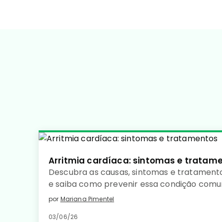
Arritmia cardíaca: sintomas e tratam
Descubra as causas, sintomas e tratamento
e saiba como prevenir essa condição com
coração saudável. Leia no detalhe!
por
Mariana Pimentel
03/06/26