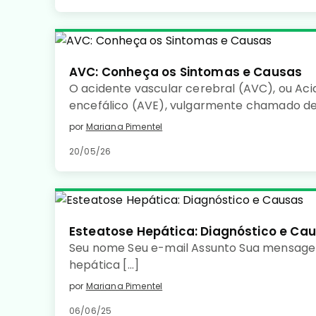
AVC: Conheça os Sintomas e Causas
O acidente vascular cerebral (AVC), ou Aci
encefálico (AVE), vulgarmente chamado de
uma doença de início súbito, caracterizada 
por
Mariana Pimentel
sanguínea num determinado território cer
20/05/26
de tecido cerebral.
Esteatose Hepática: Diagnóstico e Ca
Seu nome Seu e-mail Assunto Sua mensage
hepática […]
por
Mariana Pimentel
06/06/25