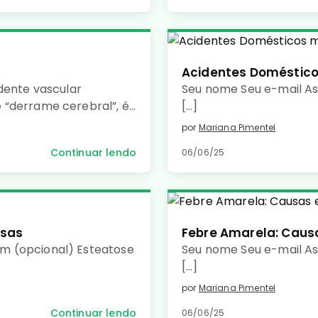
Acidentes Doméstic
dente vascular
Seu nome Seu e-mail As
 “derrame cerebral”, é
[…]
pela falta de irrigação
por
Mariana Pimentel
ebral, causando morte
Continuar lendo
06/06/25
usas
Febre Amarela: Caus
m (opcional) Esteatose
Seu nome Seu e-mail A
[…]
por
Mariana Pimentel
Continuar lendo
06/06/25