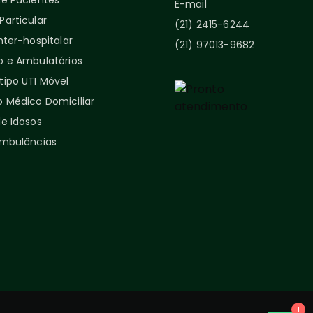
de Pacientes
E-mail
articular
(21) 2415-6244
nter-hospitalar
(21) 97013-9682
o e Ambulatórios
tipo UTI Móvel
 Médico Domiciliar
e Idosos
Ambulâncias
1