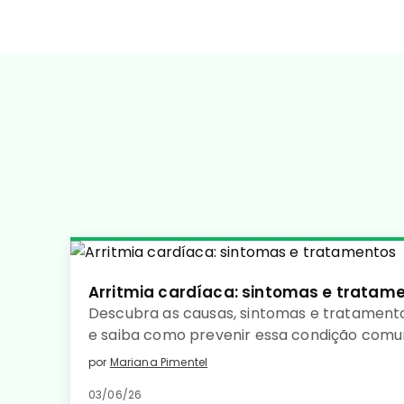
Arritmia cardíaca: sintomas e tratam
Descubra as causas, sintomas e tratamento
e saiba como prevenir essa condição com
coração saudável. Leia no detalhe!
por
Mariana Pimentel
03/06/26