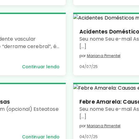
Acidentes Doméstic
dente vascular
Seu nome Seu e-mail As
 “derrame cerebral”, é
[…]
pela falta de irrigação
por
Mariana Pimentel
ebral, causando morte
Continuar lendo
04/07/25
usas
Febre Amarela: Caus
m (opcional) Esteatose
Seu nome Seu e-mail A
[…]
por
Mariana Pimentel
Continuar lendo
04/07/25