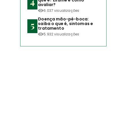
que é? Exame e como
avaliar?
6.037 visualizações
Doença mão-pé-boca:
saiba o que é, sintomas e
tratamento
5.932 visualizações