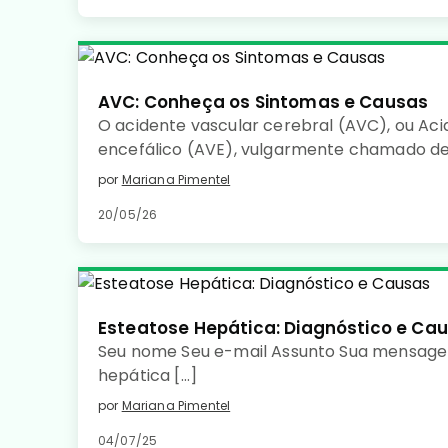
AVC: Conheça os Sintomas e Causas
O acidente vascular cerebral (AVC), ou Aci
encefálico (AVE), vulgarmente chamado de
uma doença de início súbito, caracterizada 
por
Mariana Pimentel
sanguínea num determinado território cer
20/05/26
de tecido cerebral.
Esteatose Hepática: Diagnóstico e Ca
Seu nome Seu e-mail Assunto Sua mensage
hepática […]
por
Mariana Pimentel
04/07/25