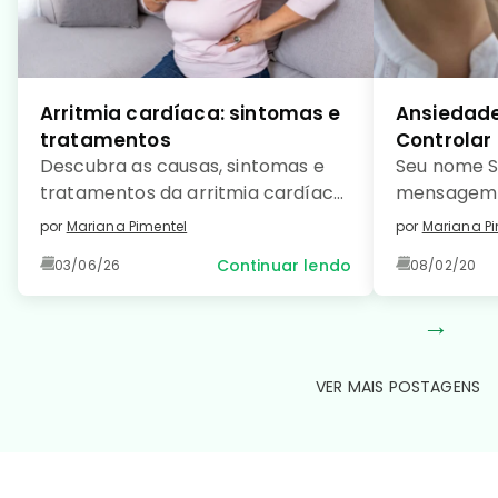
Arritmia cardíaca: sintomas e
Ansiedade
tratamentos
Controlar
Descubra as causas, sintomas e
Seu nome S
tratamentos da arritmia cardíaca
mensagem 
e saiba como prevenir essa
como […]
por
Mariana Pimentel
por
Mariana Pi
condição comum e manter seu
Continuar lendo
03/06/26
08/02/20
coração saudável. Leia no detalhe!
→
VER MAIS POSTAGENS