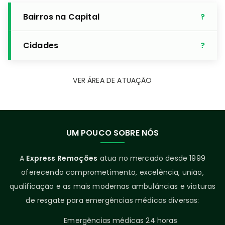
Bairros na Capital
Cidades
VER ÁREA DE ATUAÇÃO
UM POUCO SOBRE NÓS
A
Express Remoções
atua no mercado desde 1999
oferecendo comprometimento, excelência, união,
qualificação e as mais modernas ambulâncias e viaturas
de resgate para emergências médicas diversas:
Emergências médicas 24 horas