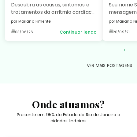
Descubra as causas, sintomas e
Seu nome S
tratamentos da arritmia cardíaca
mensagem 
e saiba como prevenir essa
como […]
por
Mariana Pimentel
por
Mariana Pi
condição comum e manter seu
Continuar lendo
03/06/26
20/09/21
coração saudável. Leia no detalhe!
→
VER MAIS POSTAGENS
Onde atuamos?
Presente em 95% do Estado do Rio de Janeiro e
cidades lindeiras