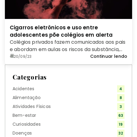
Cigarros eletrônicos e uso entre
adolescentes põe colégios em alerta
Colégios privados fazem comunicados aos pais
e abordam em aulas os riscos da substância,
vista muitas vezes como inofensiva
Continuar lendo
20/09/23
Categorias
Acidentes
4
Alimentação
8
Atividades Físicas
3
Bem-estar
63
Curiosidades
19
Doenças
32