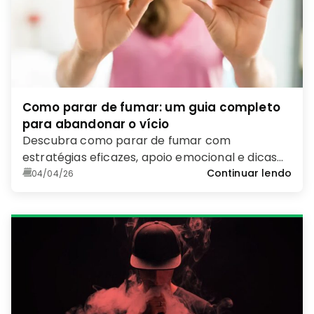
Como parar de fumar: um guia completo
para abandonar o vício
Descubra como parar de fumar com
estratégias eficazes, apoio emocional e dicas
práticas para vencer o vício do tabaco.
Continuar lendo
04/04/26