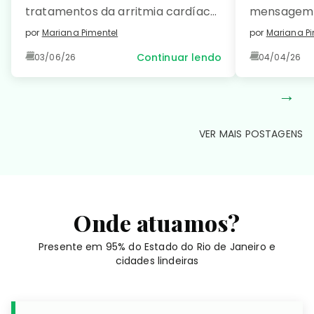
tratamentos da arritmia cardíaca
mensagem 
e saiba como prevenir essa
como […]
por
Mariana Pimentel
por
Mariana Pi
condição comum e manter seu
Continuar lendo
03/06/26
04/04/26
coração saudável. Leia no detalhe!
→
VER MAIS POSTAGENS
Onde atuamos?
Presente em 95% do Estado do Rio de Janeiro e
cidades lindeiras