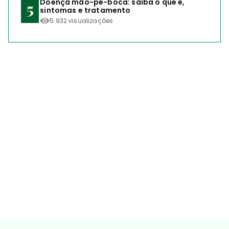
Doença mão-pé-boca: saiba o que é,
sintomas e tratamento
5.932 visualizações