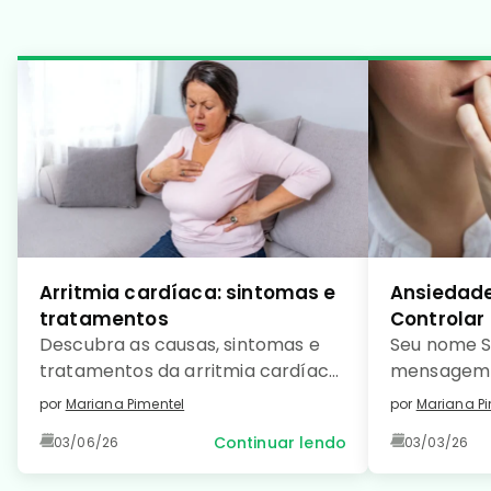
Arritmia cardíaca: sintomas e
Ansiedade
tratamentos
Controlar
Descubra as causas, sintomas e
Seu nome S
tratamentos da arritmia cardíaca
mensagem 
e saiba como prevenir essa
como […]
por
Mariana Pimentel
por
Mariana Pi
condição comum e manter seu
Continuar lendo
03/06/26
03/03/26
coração saudável. Leia no detalhe!