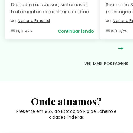
Descubra as causas, sintomas e
Seu nome S
tratamentos da arritmia cardíaca
mensagem 
e saiba como prevenir essa
como […]
por
Mariana Pimentel
por
Mariana Pi
condição comum e manter seu
Continuar lendo
03/06/26
05/09/25
coração saudável. Leia no detalhe!
→
VER MAIS POSTAGENS
Onde atuamos?
Presente em 95% do Estado do Rio de Janeiro e
cidades lindeiras