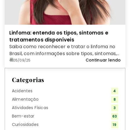
Linfoma: entenda os tipos, sintomas e
tratamentos disponíveis
Saiba como reconhecer e tratar o linfoma no
Brasil, com informações sobre tipos, sintomas,
diagnósticos e a importância do
Continuar lendo
05/09/25
acompanhamento médico para uma melhor
qualidade de vida.
Categorias
Acidentes
4
Alimentação
8
Atividades Físicas
3
Bem-estar
63
Curiosidades
19