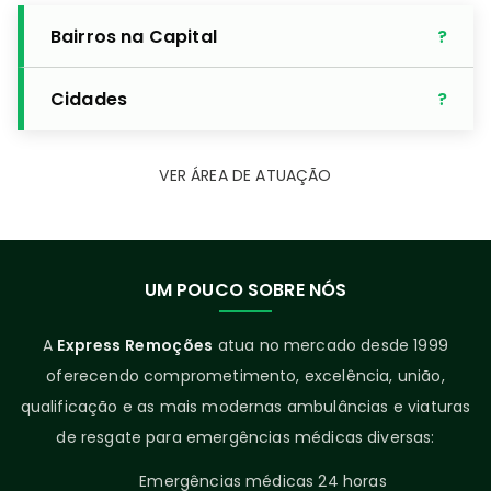
Bairros na Capital
Cidades
VER ÁREA DE ATUAÇÃO
UM POUCO SOBRE NÓS
A
Express Remoções
atua no mercado desde 1999
oferecendo comprometimento, excelência, união,
qualificação e as mais modernas ambulâncias e viaturas
de resgate para emergências médicas diversas:
Emergências médicas 24 horas