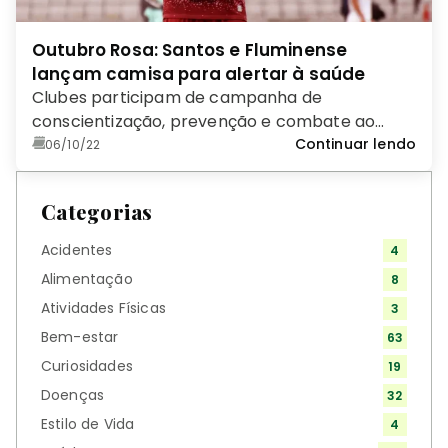
Outubro Rosa: Santos e Fluminense
lançam camisa para alertar à saúde
Clubes participam de campanha de
conscientização, prevenção e combate ao
câncer de mama; diagnóstico precoce indica
Continuar lendo
06/10/22
índices elevados de cura da doença
Categorias
Acidentes
4
Alimentação
8
Atividades Físicas
3
Bem-estar
63
Curiosidades
19
Doenças
32
Estilo de Vida
4