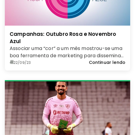
Campanhas: Outubro Rosa e Novembro
Azul
Associar uma “cor” a um mês mostrou-se uma
boa ferramenta de marketing para disseminar
informações sobre importantes questões de
Continuar lendo
22/09/23
saúde