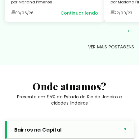
e saiba como prevenir essa
como […]
por
Mariana Pimentel
por
Mariana Pi
condição comum e manter seu
Continuar lendo
03/06/26
22/09/23
coração saudável. Leia no detalhe!
→
VER MAIS POSTAGENS
Onde atuamos?
Presente em 95% do Estado do Rio de Janeiro e
cidades lindeiras
Bairros na Capital